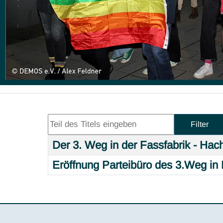
Teil des Titels eingeben
Filter
Der 3. Weg in der Fassfabrik - Hac
Title
Eröffnung Parteibüro des 3.Weg in