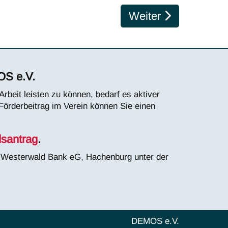
Nächster Beitrag: D
Weiter
OS e.V.
rbeit leisten zu können, bedarf es aktiver
 Förderbeitrag im Verein können Sie einen
dsantrag
.
r Westerwald Bank eG, Hachenburg unter der
DEMOS e.V.