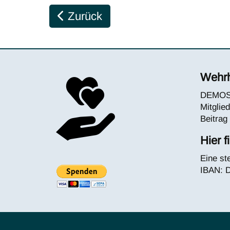
Vorheriger Beitrag: Hassfabrik Insi
Zurück
Wehrh
DEMOS e
Mitglie
Beitrag 
Hier 
Eine st
IBAN:
D